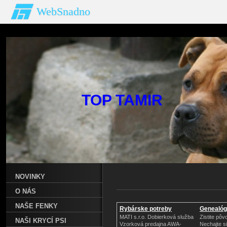
WebSnadno
TOP T
NOVINKY
O NÁS
NAŠE FENKY
Rybárske potreby
Genealóg
MATI s.r.o. Dobierková služba
Zistite pôv
NAŠI KRYCÍ PSI
Vzorková predajna AWA-
Nechajte si