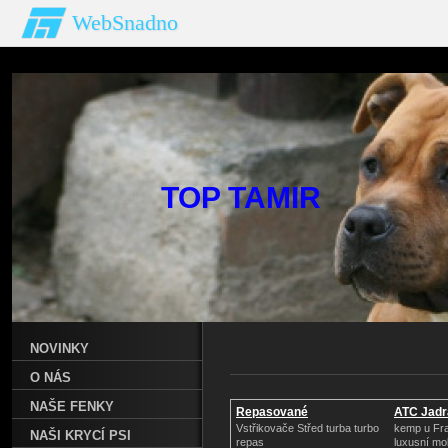
WebSnadno
TOP T
NOVINKY
O NÁS
NAŠE FENKY
Repasované
ATC Jadr
Turbodmychadlo
Vstřikovače Střed turba turbo
kemp u Fra
NAŠI KRYCÍ PSI
repas
luxusní mo